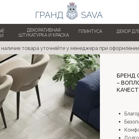
ГРАНД
..........
SAVA
ДЕКОРАТИВНАЯ
ЫЕ
ПЛИНТУСА
ДЕКОР ДЛ
ШТУКАТУРКА И КРАСКА
КИ
 наличие товара уточняйте у менеджера при оформлении
БРЕНД 
– ВОПЛ
КАЧЕСТ
Благо
Безоп
Комф
Долго