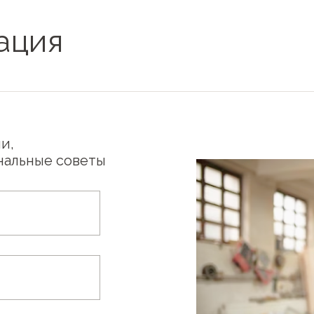
ация
и,
нальные советы