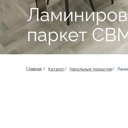
Ламиниров
паркет CB
Главная
/
Каталог
/
Напольные покрытия
/
Лами