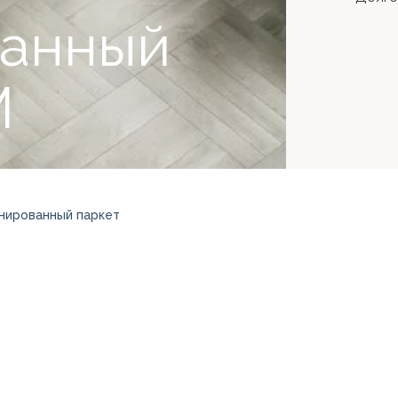
анный
M
нированный паркет