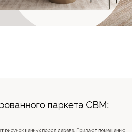
ованного паркета CBM:
рисунок ценных пород дерева. Придают помещению