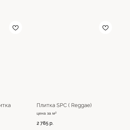
итка
Плитка SPC ( Reggae)
цена за м²
2 785
р.