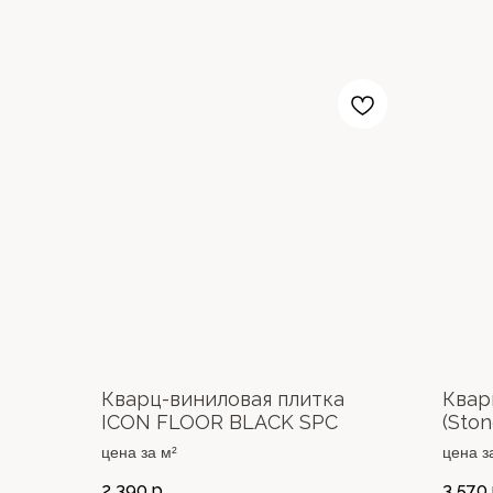
Кварц-виниловая плитка
Квар
ICON FLOOR BLACK SPC
(Ston
цена за м²
цена з
2 390
р.
3 570