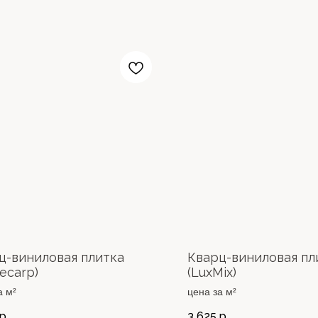
ц-виниловая плитка
Кварц-виниловая пл
ecarp)
(LuxMix)
а м²
цена за м²
р.
3 625
р.