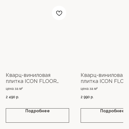
Кварц-виниловая
Кварц-виниловая
плитка ICON FLOOR
плитка ICON FLOO
AQUAMARINE SPC
MARBLE XL SPC
цена за м²
цена за м²
2 490
р.
2 990
р.
Подробнее
Подробнее