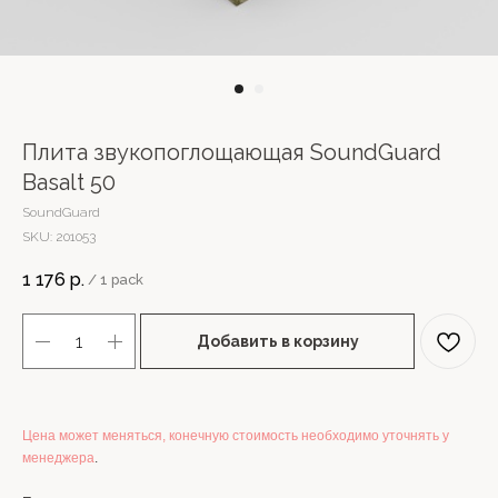
Плита звукопоглощающая SoundGuard
Basalt 50
SoundGuard
SKU:
201053
1 176
р.
/
1 pack
Добавить в корзину
Цена может меняться, конечную стоимость необходимо уточнять у
менеджера
.